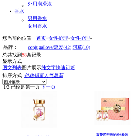
外用润滑液
香水
男用香水
女用香水
您当前的位置：
首页
»
女性护理
»
女性护理
»
品牌：
conjugallove/衷爱
(42)
阿草
(10)
总共找到
58
条记录
显示方式
图文列表
图片展示
纯文字
快速订货
排序方式
价格
销量
人气
最新
1
/
3
已经是第一页
下一页
衷爱私密养护粉8粒装