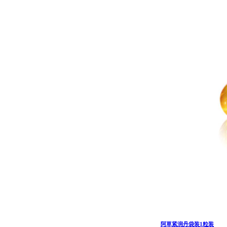
阿草紧润丹袋装1粒装