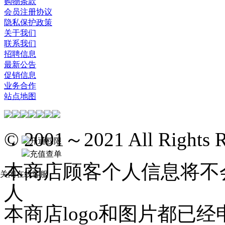
购物条款
会员注册协议
隐私保护政策
关于我们
联系我们
招聘信息
最新公告
促销信息
业务合作
站点地图
© 2001～2021 All Rights R
开通权限
充值查单
本商店顾客个人信息将不
关闭在线客服
人
本商店logo和图片都已