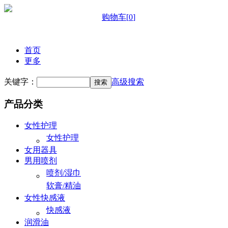
购物车
[
0
]
首页
更多
关键字：
高级搜索
产品分类
女性护理
女性护理
女用器具
男用喷剂
喷剂/湿巾
软膏/精油
女性快感液
快感液
润滑油