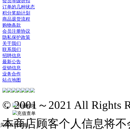
会员等级折扣
订单的几种状态
积分奖励计划
商品退货流程
购物条款
会员注册协议
隐私保护政策
关于我们
联系我们
招聘信息
最新公告
促销信息
业务合作
站点地图
© 2001～2021 All Rights R
开通权限
充值查单
本商店顾客个人信息将不
关闭在线客服