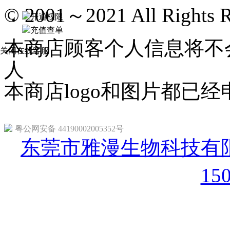
© 2001～2021 All Rights R
开通权限
充值查单
本商店顾客个人信息将不
关闭在线客服
人
本商店logo和图片都已
粤公网安备 44190002005352号
东莞市雅漫生物科技有限
15