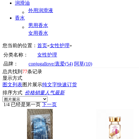
润滑油
外用润滑液
香水
男用香水
女用香水
您当前的位置：
首页
»
女性护理
»
分类名称：
女性护理
品牌：
conjugallove/衷爱
(54)
阿草
(10)
总共找到
77
条记录
显示方式
图文列表
图片展示
纯文字
快速订货
排序方式
价格
销量
人气
最新
1
/
4
已经是第一页
下一页