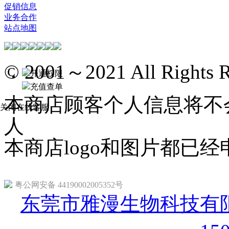
促销信息
业务合作
站点地图
© 2001～2021 All Rights R
开通权限
充值查单
本商店顾客个人信息将不
关闭在线客服
人
本商店logo和图片都已
粤公网安备 44190002005352号
东莞市雅漫生物科技有限