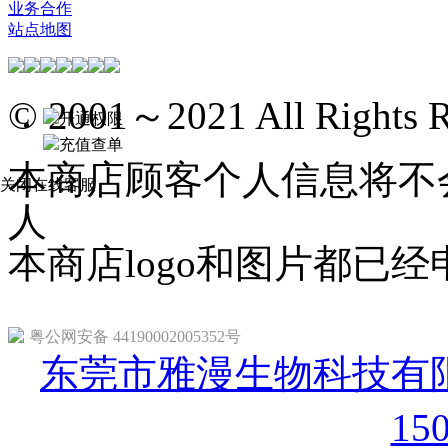
业务合作
站点地图
© 2001～2021 All Rights R
开通权限
充值查单
本商店顾客个人信息将不
关闭在线客服
人
本商店logo和图片都已
粤公网安备 44190002005352号
东莞市雅漫生物科技有限
15