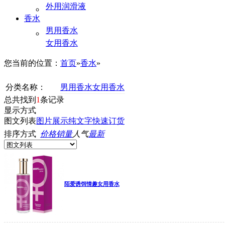
外用润滑液
香水
男用香水
女用香水
您当前的位置：
首页
»
香水
»
分类名称：
男用香水
女用香水
总共找到
1
条记录
显示方式
图文列表
图片展示
纯文字
快速订货
排序方式
价格
销量
人气
最新
陌爱诱饵情趣女用香水