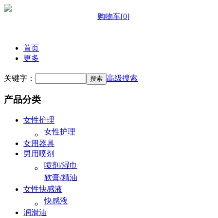
购物车
[
0
]
首页
更多
关键字：
高级搜索
产品分类
女性护理
女性护理
女用器具
男用喷剂
喷剂/湿巾
软膏/精油
女性快感液
快感液
润滑油